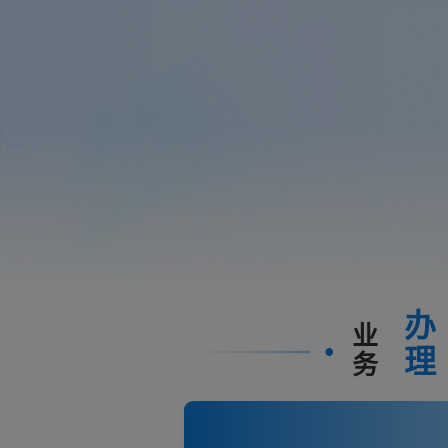
办
业
理
务