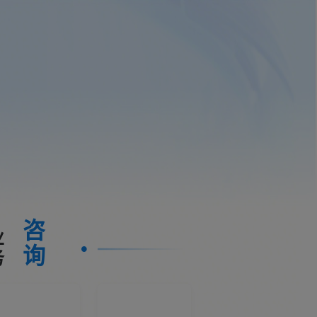
咨
业
询
务